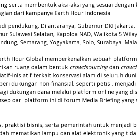
ng serta membentuk aksi-aksi yang sesuai dengan ke
agian dari kampanye Earth Hour Indonesia.
i pendukung. Di antaranya, Gubernur DKI Jakarta,
r Sulawesi Selatan, Kapolda NAD, Walikota 5 Wilaya
ndung, Semarang, Yogyakarta, Solo, Surabaya, Mala
arth Hour Global memperkenalkan sebuah platform i
erikan ruang dalam bentuk
crowdsourcing
dan
crowd
tif-inisiatif terkait konservasi alam di seluruh dun
i dukungan non-finansial, seperti petisi, menjadi 
i dukungan dana melalui platform online yang dised
sep dari platform ini di forum Media Briefing yang s
, praktisi bisnis, serta pemerintah untuk menjadi 
udah mematikan lampu dan alat elektronik yang tid