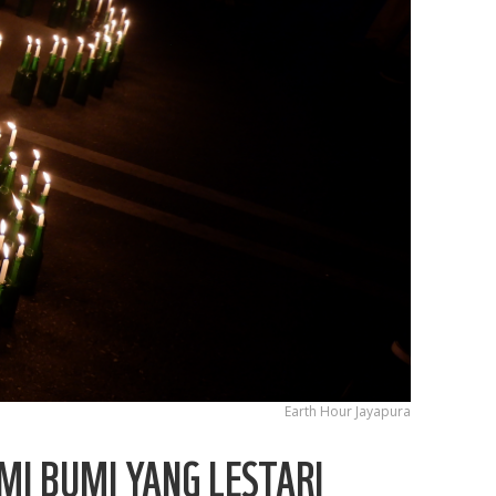
Earth Hour Jayapura
I BUMI YANG LESTARI