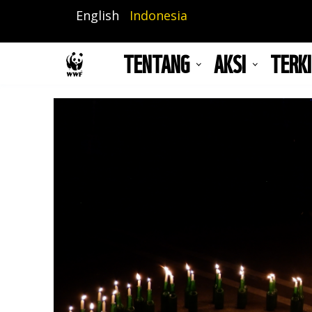
Lompat
English
Indonesia
ke
isi
TENTANG
AKSI
TERKI
utama