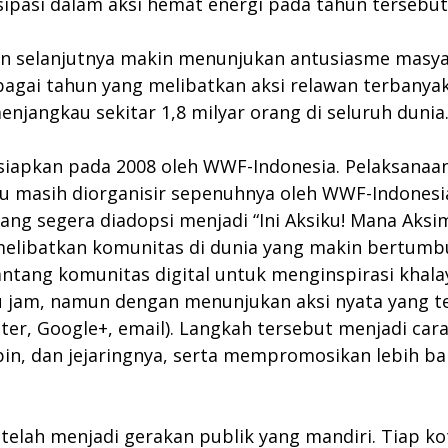
ipasi dalam aksi hemat energi pada tahun tersebut
un selanjutnya makin menunjukan antusiasme masyar
ebagai tahun yang melibatkan aksi relawan terbany
menjangkau sekitar 1,8 milyar orang di seluruh dunia
isiapkan pada 2008 oleh WWF-Indonesia. Pelaksanaan
u masih diorganisir sepenuhnya oleh WWF-Indonesia.
yang segera diadopsi menjadi “Ini Aksiku! Mana Aksi
 melibatkan komunitas di dunia yang makin bertumb
tang komunitas digital untuk menginspirasi khalay
atu jam, namun dengan menunjukan aksi nyata yang
witter, Google+, email). Langkah tersebut menjadi 
n, dan jejaringnya, serta mempromosikan lebih bany
 telah menjadi gerakan publik yang mandiri. Tiap 