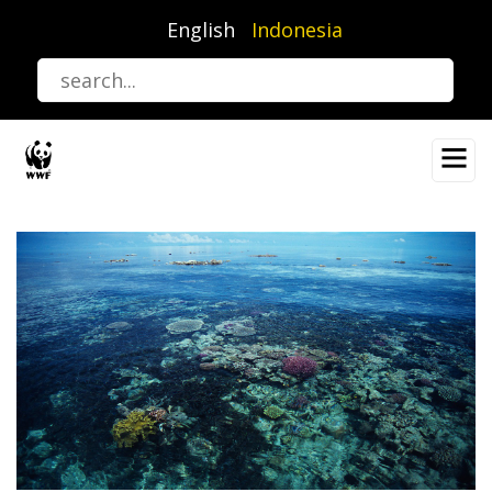
Lompat
English
Indonesia
ke
isi
utama