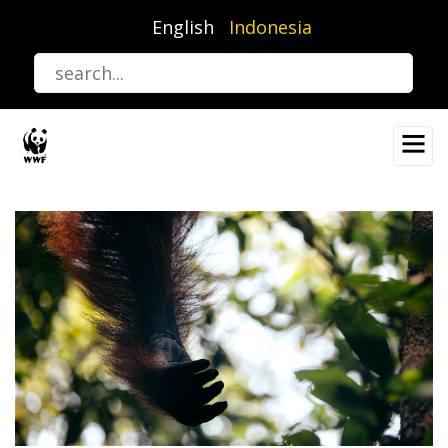
Lompat
English
Indonesia
ke
isi
utama