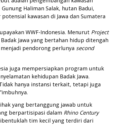
rsebut adalah pengembangan kawasan
 Gunung Haliman Salak, hutan Badui,
potensial kawasan di Jawa dan Sumatera
diupayakan WWF-Indonesia. Menurut
Project
r Badak Jawa yang bertahan hidup ditengah
i menjadi pendorong perlunya
second
nesia juga mempersiapkan program untuk
penyelamatan kehidupan Badak Jawa.
idak hanya instansi terkait, tetapi juga
,”imbuhnya.
pihak yang bertanggung jawab untuk
ang berpartisipasi dalam
Rhino Century
bentuklah tim kecil yang terdiri dari