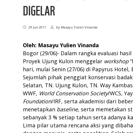
DIGELAR
29 Jun 2011
by
Masayu Yulien Vinanda
Oleh: Masayu Yulien Vinanda
Bogor (29/06)- Dalam rangka evaluasi has
Proyek Ujung Kulon menggelar
workshop
“
hari, mulai Senin (27/06) di Papyrus Hotel,
Sejumlah pihak penggiat konservasi badak
Selatan, TN. Ujung Kulon, TN. Way Kambas
WWF,
World Conservation Society
/WCS, Yay
Foundation
/IRF, serta akademisi dari be
menetapkan
baseline
, serta memetakan s
sebanyak 3 % setiap tahun serta adanya ka
Lima pilar utama rencana aksi yang diba