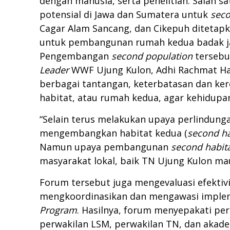
dengan manusia, serta penelitian. Salah
potensial di Jawa dan Sumatera untuk
seco
Cagar Alam Sancang, dan Cikepuh ditetap
untuk pembangunan rumah kedua badak j
Pengembangan
second population
tersebu
Leader
WWF Ujung Kulon, Adhi Rachmat Hari
berbagai tantangan, keterbatasan dan ke
habitat, atau rumah kedua, agar kehidupan
“Selain terus melakukan upaya perlindun
mengembangkan habitat kedua (
second ha
Namun upaya pembangunan
second habit
masyarakat lokal, baik TN Ujung Kulon ma
Forum tersebut juga mengevaluasi efektivi
mengkoordinasikan dan mengawasi impleme
Program
. Hasilnya, forum menyepakati perl
perwakilan LSM, perwakilan TN, dan akade