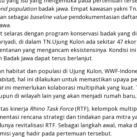
 satu yang isu yang mengemuka pada pertemuan te
nd population
badak jawa. Empat kawasan yakni Tn.
kan sebagai
baseline value
pendokumentasian daftar 
awa.
t selaras dengan program konservasi badak yang 
yadi, di dalam TN.Ujung Kulon ada sekitar 47 eko
rentanan yang mengancam eksistensinya. Kondisi in
 Badak Jawa dapat terus berlanjut.
gan habitat dan populasi di Ujung Kulon, WWF-Indo
bitat
), hal ini dilakukan untuk memastikan upaya 
at
ini memerlukan kolaborasi multipihak yang kuat. T
upun di wilayah lain yang akan menjadi rumah baru
tas kinerja
Rhino Task Force
(RTF), kelompok multi
ntasi rencana strategi dan tindakan para mitra y
unya revitalisasi RTF. Sebagai langkah awal, maka di
misi yang hadir pada pertemuan tersebut.