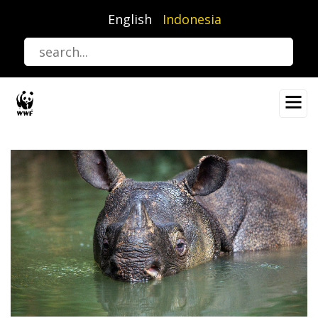
Lompat
English
Indonesia
ke
isi
utama