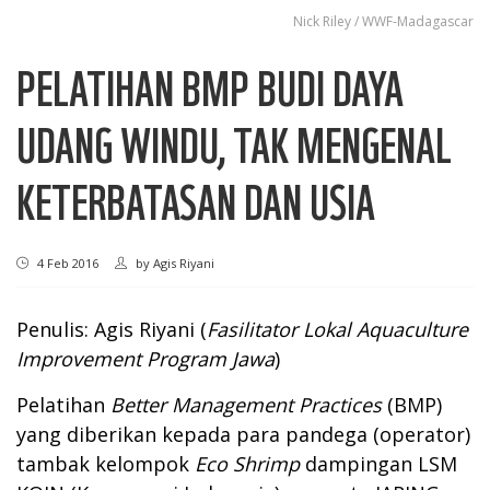
Nick Riley / WWF-Madagascar
PELATIHAN BMP BUDI DAYA
UDANG WINDU, TAK MENGENAL
KETERBATASAN DAN USIA
4 Feb 2016
by
Agis Riyani
Penulis: Agis Riyani (
Fasilitator Lokal Aquaculture
Improvement Program Jawa
)
Pelatihan
Better Management Practices
(BMP)
yang diberikan kepada para pandega (operator)
tambak kelompok
Eco Shrimp
dampingan LSM