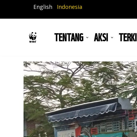
Lompat
English
Indonesia
ke
isi
utama
TENTANG
AKSI
TERKI