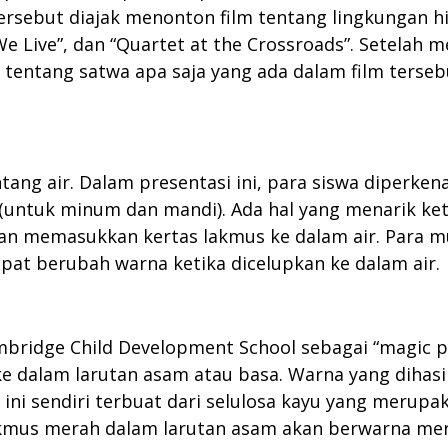
rsebut diajak menonton film tentang lingkungan hid
 Live”, dan “Quartet at the Crossroads”. Setelah 
tentang satwa apa saja yang ada dalam film terse
tang air. Dalam presentasi ini, para siswa diperken
 (untuk minum dan mandi). Ada hal yang menarik ke
gan memasukkan kertas lakmus ke dalam air. Para m
apat berubah warna ketika dicelupkan ke dalam air.
mbridge Child Development School sebagai “magic p
ke dalam larutan asam atau basa. Warna yang dihasi
 ini sendiri terbuat dari selulosa kayu yang merup
kmus merah dalam larutan asam akan berwarna mer