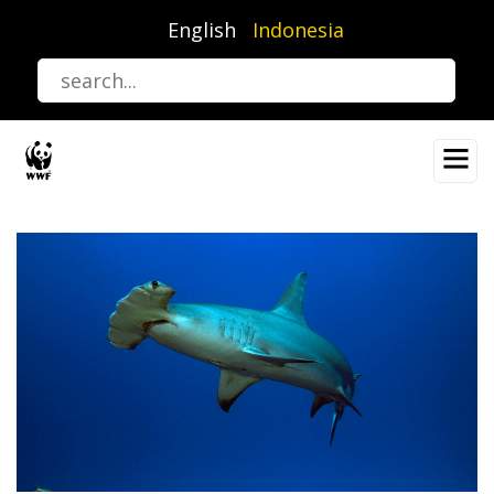
Lompat
English
Indonesia
ke
isi
utama