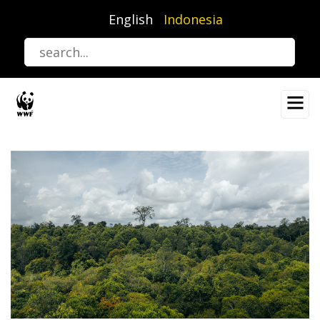
Lompat
English
Indonesia
ke
isi
utama