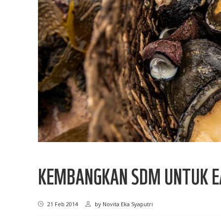
KEMBANGKAN SDM UNTUK EA
21 Feb 2014
by
Novita Eka Syaputri