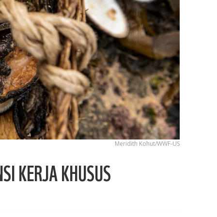
Meridith Kohut/WWF-US
SI KERJA KHUSUS