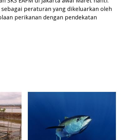
n SK3 EAFM di Jakarta awal Maret nanti.
sebagai peraturan yang dikeluarkan oleh
elolaan perikanan dengan pendekatan