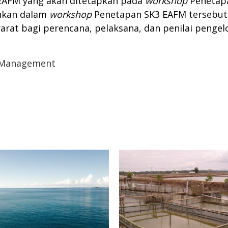
EAFM yang akan ditetapkan pada
workshop
Penetapa
ahkan dalam
workshop
Penetapan SK3 EAFM tersebut 
yarat bagi perencana, pelaksana, dan penilai peng
s Management