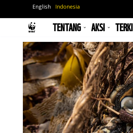
Lompat
English
Indonesia
ke
isi
TENTANG
AKSI
TERKI
utama