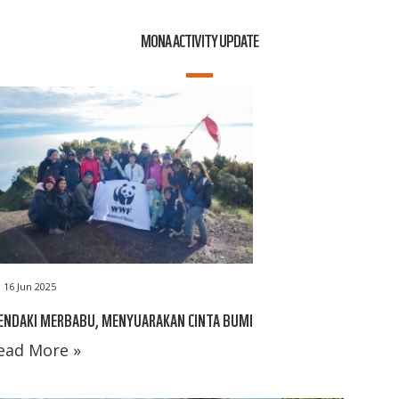
MONA ACTIVITY UPDATE
16 Jun 2025
ENDAKI MERBABU, MENYUARAKAN CINTA BUMI
ead More »