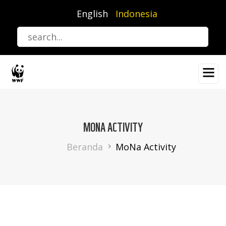
Lompat
English
Indonesia
ke
isi
utama
MONA ACTIVITY
Breadcrumb
Beranda
MoNa Activity