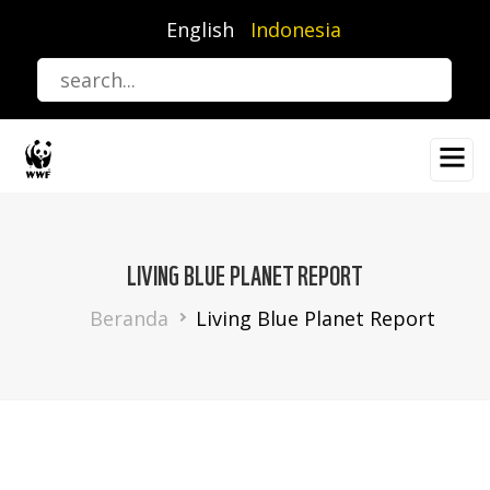
Lompat
English
Indonesia
ke
isi
utama
LIVING BLUE PLANET REPORT
Breadcrumb
Beranda
Living Blue Planet Report