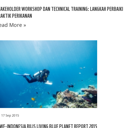
AKEHOLDER WORKSHOP DAN TECHNICAL TRAINING: LANGKAH PERBAIKI
AKTIK PERIKANAN
ead More »
17 Sep 2015
F-INDONESIA RILIS LIVING BLUE PLANET REPORT 2015