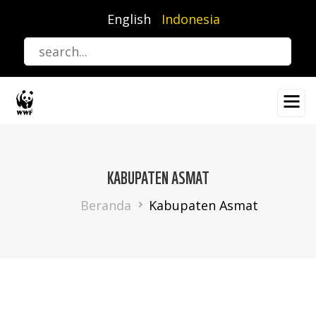
Lompat
English
Indonesia
ke
isi
utama
KABUPATEN ASMAT
Breadcrumb
Beranda
Kabupaten Asmat