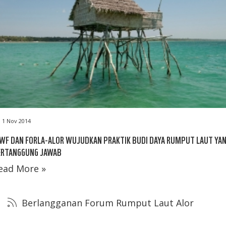
1 Nov 2014
WF DAN FORLA-ALOR WUJUDKAN PRAKTIK BUDI DAYA RUMPUT LAUT YA
ERTANGGUNG JAWAB
ead More »
Berlangganan Forum Rumput Laut Alor