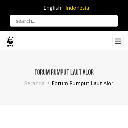
Lompat
English
Indonesia
ke
isi
utama
FORUM RUMPUT LAUT ALOR
Breadcrumb
Beranda
Forum Rumput Laut Alor