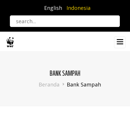
Lompat
English
Indonesia
ke
isi
utama
BANK SAMPAH
Breadcrumb
Beranda
Bank Sampah