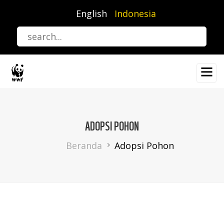
Lompat
English
Indonesia
ke
isi
utama
ADOPSI POHON
Breadcrumb
Beranda
Adopsi Pohon