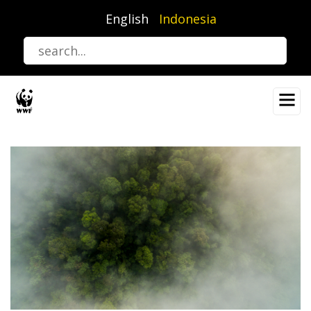
Lompat
English
Indonesia
ke
isi
utama