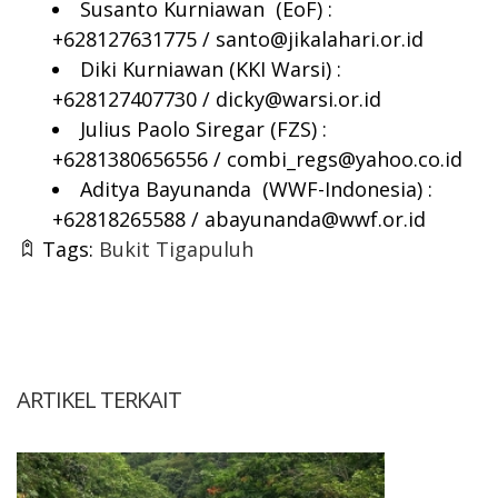
Susanto Kurniawan (EoF) :
+628127631775 /
santo@jikalahari.or.id
Diki Kurniawan (KKI Warsi) :
+628127407730
/ dicky@warsi.or.id
Julius Paolo Siregar (FZS) :
+6281380656556 /
combi_regs@yahoo.co.id
Aditya Bayunanda (WWF-Indonesia) :
+62818265588 /
abayunanda@wwf.or.id
Tags:
Bukit Tigapuluh
ARTIKEL TERKAIT