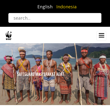
Lompat
English
Indonesia
ke
isi
utama
SAFEGUARD MASYARAKAT ADAT