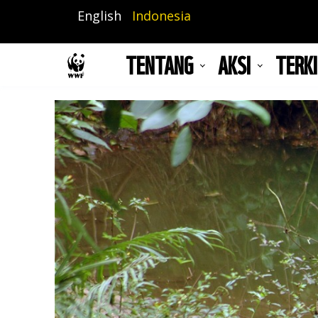
Lompat
English
Indonesia
ke
isi
TENTANG
AKSI
TERKI
utama