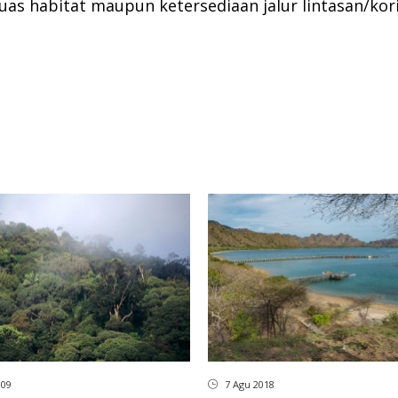
s habitat maupun ketersediaan jalur lintasan/kori
009
7 Agu 2018