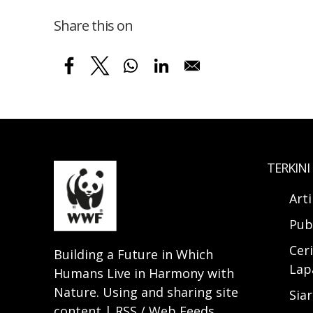
Share this on
TERKINI
Art
Pub
Ceri
Building a Future in Which
Lap
Humans Live in Harmony with
Nature. Using and sharing site
Sia
content | RSS / Web Feeds