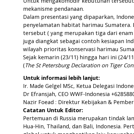
Untuk mengakomodir kebutuhan tersebut,
mekanisme pendanaan.
Dalam presentasi yang dipaparkan, Indone
penyelamatan habitat harimau Sumatera. 
tersebut ( yang merupakan tiga dari enam 
juga diangkat sebagai contoh kesiapan I
wilayah prioritas konservasi harimau Suma
Sejak kemarin (23/11) hingga hari ini (2
(
The St Petersburg Declaration on Tiger Con
Untuk informasi lebih lanjut:
Ir. Made Gelgel MSc, Ketua Delegasi Indone
Dr Efransjah, CEO WWF-Indonesia +6285880
Nazir Foead : Direktur Kebijakan & Pembe
Catatan Untuk Editor:
Pertemuan di Russia merupakan tindak la
Hua-Hin, Thailand, dan Bali, Indonesia. 