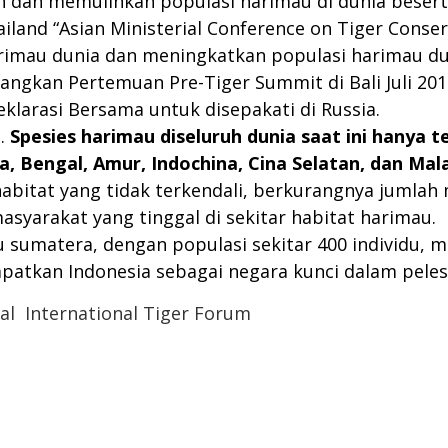
n dan memulihkan populasi harimau di dunia beser
iland “Asian Ministerial Conference on Tiger Conse
imau dunia dan meningkatkan populasi harimau dun
dangkan Pertemuan Pre-Tiger Summit di Bali Juli 2
larasi Bersama untuk disepakati di Russia.
s.
S
pesies harimau
diseluruh dunia saat ini
hanya te
a, Bengal
,
Amur, Indochina, Cina Selatan, dan Mal
bitat yang tidak terkendali, berkurangnya jumlah
asyarakat yang tinggal di sekitar habitat harimau.
 sumatera, dengan populasi sekitar 400 individu, me
mpatkan Indonesia sebagai negara kunci dalam peles
al
International Tiger Forum