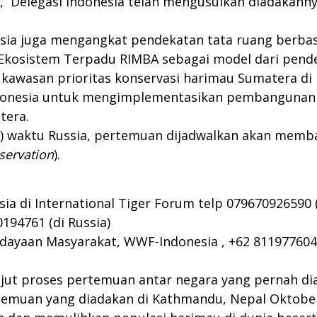
 Delegasi Indonesia telah mengusulkan diadakann
sia juga mengangkat pendekatan tata ruang berbas
Ekosistem Terpadu RIMBA sebagai model dari pende
kawasan prioritas konservasi harimau Sumatera di 
ndonesia untuk mengimplementasikan pembangunan 
tera.
4/11) waktu Russia, pertemuan dijadwalkan akan me
servation
).
sia di International Tiger Forum telp 079670926590 (
194761 (di Russia)
rdayaan Masyarakat, WWF-Indonesia , +62 81197760
njut proses pertemuan antar negara yang pernah d
Pertemuan yang diadakan di Kathmandu, Nepal Oktob