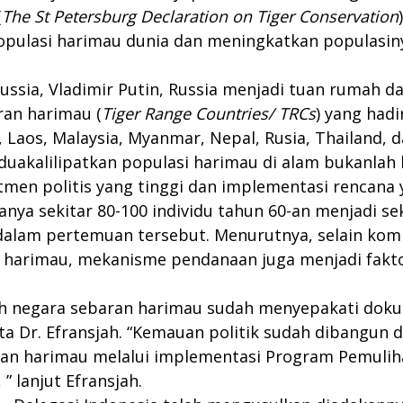
(
The St Petersburg Declaration on Tiger Conservation
ulasi harimau dunia dan meningkatkan populasinya 
ssia, Vladimir Putin, Russia menjadi tuan rumah da
ran harimau (
Tiger Range Countries/ TRCs
) yang hadi
, Laos, Malaysia, Myanmar, Nepal, Rusia, Thailand, 
kalilipatkan populasi harimau di alam bukanlah h
en politis yang tinggi dan implementasi rencana y
ya sekitar 80-100 individu tahun 60-an menjadi sekit
 dalam pertemuan tersebut. Menurutnya, selain kom
 harimau, mekanisme pendanaan juga menjadi fakto
ruh negara sebaran harimau sudah menyepakati do
a Dr. Efransjah. “Kemauan politik sudah dibangun 
an harimau melalui implementasi Program Pemuliha
” lanjut Efransjah.