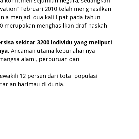
ta komitmen sejumlah negara; sedangkan
rvation” Februari 2010 telah menghasilkan
ia menjadi dua kali lipat pada tahun
010 merupakan menghasilkan draf naskah
rsisa
sekitar
3200
individu
yang meliputi
aya.
Ancaman utama kepunahannya
 mangsa alami, perburuan dan
wakili 12 persen dari total populasi
tarian harimau di dunia.