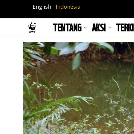
Lompat
English
Indonesia
ke
isi
TENTANG
AKSI
TERKI
utama