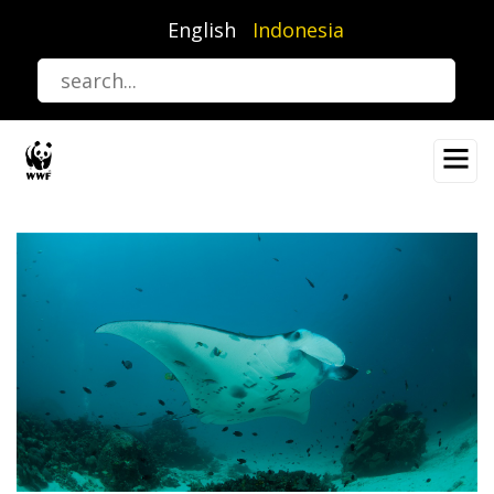
Lompat
English
Indonesia
ke
isi
utama