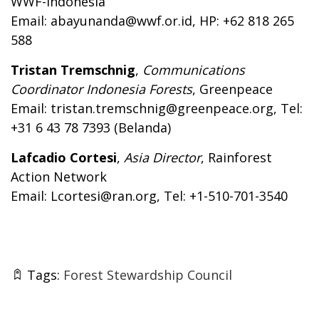
WWF-Indonesia
Email:
abayunanda@wwf.or.id
, HP: +62 818 265
588
Tristan Tremschnig
,
Communications
Coordinator Indonesia Forests
, Greenpeace
Email:
tristan.tremschnig@greenpeace.org
, Tel:
+31 6 43 78 7393 (Belanda)
Lafcadio Cortesi
,
Asia Director
, Rainforest
Action Network
Email:
Lcortesi@ran.org
, Tel: +1-510-701-3540
Tags:
Forest Stewardship Council