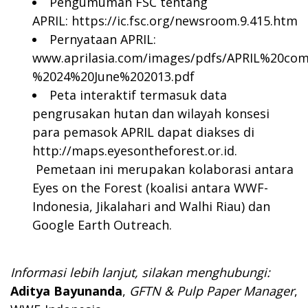
Pengumuman FSC tentang
APRIL:
https://ic.fsc.org/newsroom.9.415.htm
Pernyataan APRIL:
www.aprilasia.com/images/pdfs/APRIL%20
%2024%20June%202013.pdf
Peta interaktif termasuk data
pengrusakan hutan dan wilayah konsesi
para pemasok APRIL dapat diakses di
http://maps.eyesontheforest.or.id
.
Pemetaan ini merupakan kolaborasi antara
Eyes on the Forest (koalisi antara WWF-
Indonesia, Jikalahari and Walhi Riau) dan
Google Earth Outreach.
Informasi lebih lanjut, silakan menghubungi:
Aditya Bayunanda
,
GFTN & Pulp Paper Manager
,