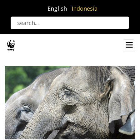
Lompat
English
Indonesia
ke
isi
utama