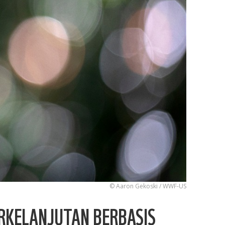
© Aaron Gekoski / WWF-US
RKELANJUTAN BERBASIS