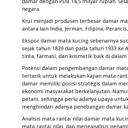
damar dengan PDB 14,5 milyar rupiah. Sela
negara.
Krui menjadi produsen terbesar damar mata
antara lain India, Jerman, Filipina, Peranci
Ekspor damar mata kucing sebenarnya sud
sejak tahun 1829 dan pada tahun 1933 ke A
tinta, farmasi, dan kosmetik baik di dalam
Potensi dalam pengembangan damar mata 
tertarik untuk melakukan kajian mata rant
damar memiliki posisi strategis dalam m
ekonomi masyarakat berkelanjutan. Namun 
petani, sehingga perlu adanya upaya unt
menghindari adanya penebangan damar ka
Analisis mata rantai nilai damar mata kuc
mata rantai nilai, dan menganalisis penam