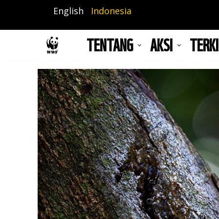
Lompat
English
Indonesia
ke
isi
TENTANG
AKSI
TERKI
utama