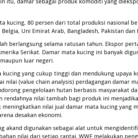
in itu, damar sebagai produk komoditi yang dieksp
 kucing, 80 persen dari total produksi nasional be
s, Belgia, Uni Emirat Arab, Bangladesh, Pakistan dan I
ah berlangsung selama ratusan tahun. Ekspor pert
merika Serikat. Damar mata kucing ini banyak diguna
 maupun luar negeri.
kucing yang cukup tinggi dan mendukung upaya k
ai nilai (value chain analysis) perdagangan damar m
endorong pengelolaan hutan berbasis masyarakat d
rendahnya nilai tambah bagi produk ini menjadika
uk meningkatkan nilai jual damar mata kucing yan
rena desakan ekonomi.
ing akand digunakan sebagai alat untuk mengidentifi
bahan nilai dari setiap rantai. WWF melakukan peng