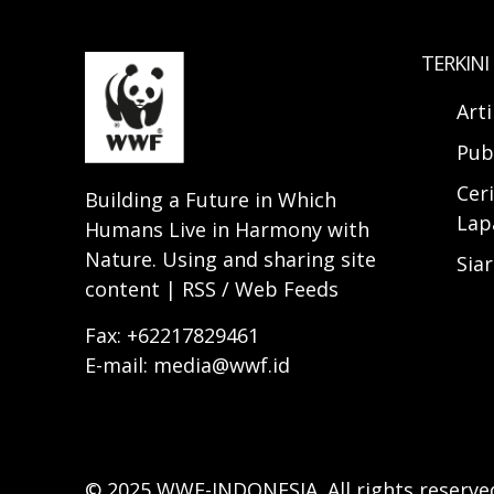
TERKINI
Art
Pub
Ceri
Building a Future in Which
Lap
Humans Live in Harmony with
Nature. Using and sharing site
Sia
content | RSS / Web Feeds
Fax: +62217829461
E-mail: media@wwf.id
© 2025 WWF-INDONESIA. All rights reserve