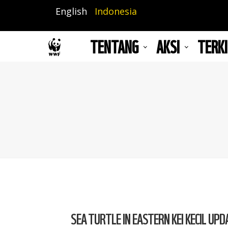
Lompat
English
Indonesia
ke
isi
TENTANG
AKSI
TERKI
utama
SEA TURTLE IN EASTERN KEI KECIL UPD