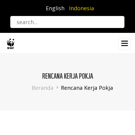
Lompat
English
Indonesia
ke
isi
utama
RENCANA KERJA POKJA
Breadcrumb
Beranda
Rencana Kerja Pokja