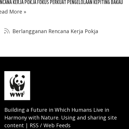
NCANA KERJA POKJA FOKUS PERKUAT PENGELOLAAN KEPITING BAKAU
ead More »
Berlangganan Rencana Kerja Pokja
Building a Future in Which Humans Live in
Harmony with Nature. Using and sharing site
content | RSS / Web Feeds