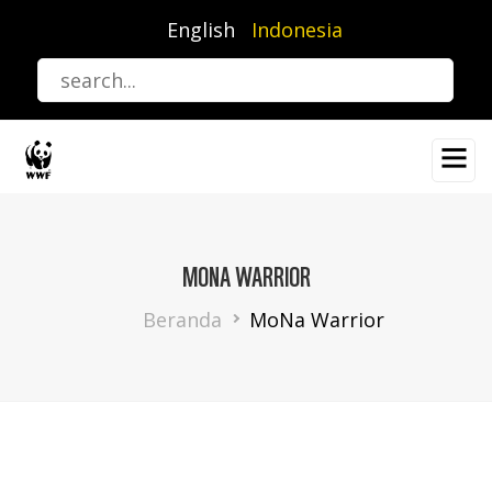
Lompat
English
Indonesia
ke
isi
utama
MONA WARRIOR
Breadcrumb
Beranda
MoNa Warrior