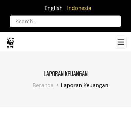
Lompat
English
Indonesia
ke
isi
utama
LAPORAN KEUANGAN
Breadcrumb
Beranda
Laporan Keuangan