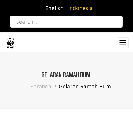
Lompat
English
Indonesia
ke
isi
utama
GELARAN RAMAH BUMI
Breadcrumb
Beranda
Gelaran Ramah Bumi