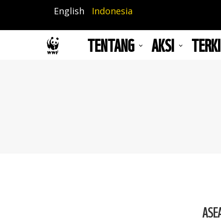
Lompat
English
Indonesia
ke
isi
TENTANG
AKSI
TERKI
utama
ASE