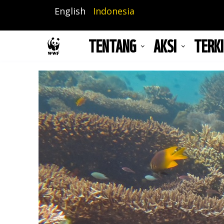
Lompat
English
Indonesia
ke
isi
TENTANG
AKSI
TERKI
utama