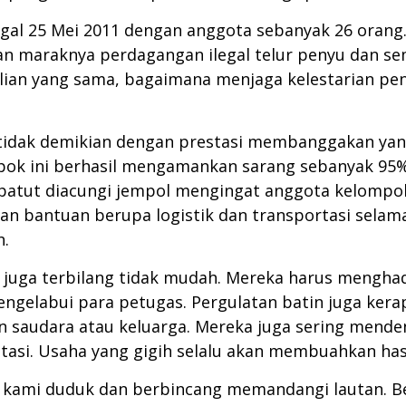
al 25 Mei 2011 dengan anggota sebanyak 26 orang.
an maraknya perdagangan ilegal telur penyu dan se
lian yang sama, bagaimana menjaga kelestarian peny
, tidak demikian dengan prestasi membanggakan ya
pok ini berhasil mengamankan sarang sebanyak 95%
 patut diacungi jempol mengingat anggota kelompok 
 bantuan berupa logistik dan transportasi selama
h.
 juga terbilang tidak mudah. Mereka harus menghad
ngelabui para petugas. Pergulatan batin juga kerap
 saudara atau keluarga. Mereka juga sering mende
tasi. Usaha yang gigih selalu akan membuahkan hasi
kami duduk dan berbincang memandangi lautan. Be