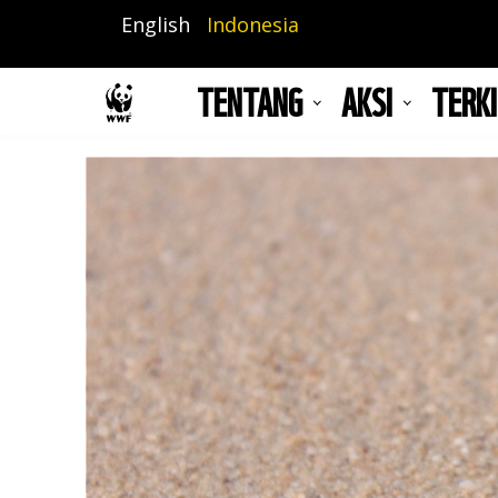
Lompat
English
Indonesia
ke
isi
TENTANG
AKSI
TERKI
utama