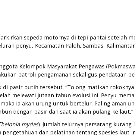
arkirkan sepeda motornya di tepi pantai setelah mel
luran penyu, Kecamatan Paloh, Sambas, Kalimantan B
h anggota Kelompok Masyarakat Pengawas (Pokmasw
lakukan patroli pengamanan sekaligus pendataan pen
k di pasir putih tersebut. “Tolong matikan rokoknya
telah melewati jutaan tahun evolusi ini. Penyu me
, maka ia akan urung untuk bertelur. Paling aman 
bun dengan pasir dan saat ia akan pulang ke laut,
Chelonia mydas
). Jumlah telurnya persarang kurang
n pengetahuan dan pelatihan tentang spesies laut in