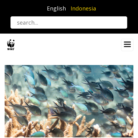
Lompat
English
Indonesia
ke
isi
utama