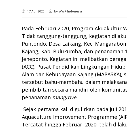
17 Apr 2020
by
WWF-Indonesia
Pada Februari 2020, Program Akuakultur W
Tidak tanggung-tanggung, kegiatan dilakuk
Puntondo, Desa Laikang, Kec. Mangarabom
Kajang, Kab. Bulukumba, dan penanaman 1
Jeneponto. Kegiatan ini melibatkan berag
(ACC), Pusat Pendidikan Lingkungan Hidup
Alam dan Kebudayaan Kajang (MAPASKA), s
tersebut bahu-membahu dalam melaksanakan
pembibitan secara mandiri oleh komunita
penanaman
mangrove
.
Sejak pertama kali digulirkan pada Juli 2
Aquaculture Improvement Programme (AIP)
Tercatat hingga Februari 2020, telah dil