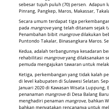
sebesar tujuh puluh (70) persen. Adapun l
Pinrang, Pangkep, Maros, Makassar, Takal
Secara umum terdapat tiga perkembangan 
pada
mangrove
yang telah ditanam sejak 
Penambahan bibit
mangrove
dilakukan beb
Puntondo Takalar, Binasangkara Maros. S
Kedua, adalah terbangunnya kesadaran 
rehabilitasi
mangrove
yang dilaksanakan se
pemuda mengajukan tawaran untuk mela
Ketiga, perkembangan yang tidak kalah pe
di level kabupaten di Sulawesi Selatan. 
Januari 2020 di Kawasan Wisata Luppung, B
penanaman
mangrove
di Desa Balang Baru
menghadiri penaman
mangrove
, bahkan W
bahkan menyatakan rencananya untuk mela