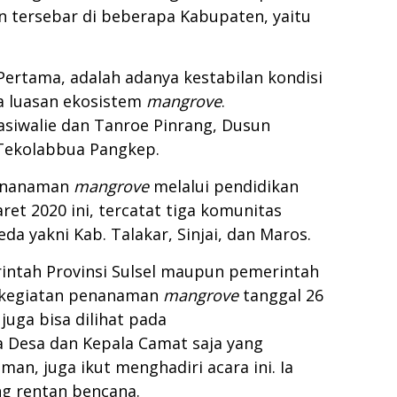
an tersebar di beberapa Kabupaten, yaitu
 Pertama, adalah adanya kestabilan kondisi
a luasan ekosistem
mangrove
.
Tasiwalie dan Tanroe Pinrang, Dusun
n Tekolabbua Pangkep.
penanaman
mangrove
melalui pendidikan
t 2020 ini, tercatat tiga komunitas
da yakni Kab. Talakar, Sinjai, dan Maros.
rintah Provinsi Sulsel maupun pemerintah
at kegiatan penanaman
mangrove
tanggal 26
juga bisa dilihat pada
a Desa dan Kepala Camat saja yang
an, juga ikut menghadiri acara ini. Ia
ng rentan bencana.