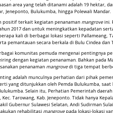
uasan area yang telah ditanami adalah 19 hektar, d
ar, Jeneponto, Bulukumba, hingga Polewali Mandar.
positif terkait kegiatan penanaman
mangrove
ini.
tahun 2017 dan untuk meningkatkan kepadatan sert
erapa kali di berbagai lokasi seperti Pallameang, 
erta pemantauan secara berkala di Bulu Cindea da
berbagai komunitas pemuda mengenai pentingnya 
iring dengan kegiatan penanaman. Bahkan pada Mare
ksanakan penanaman
mangrove
di tiga tempat berbe
nting adalah munculnya perhatian dari pihak peme
Seperti yang ditunjukkan oleh Pemda Bulukumba, sa
ulukumba. Selain itu, Perhatian Pemerintah daerah 
, Kec. Tarowang, Kab. Jeneponto. Tidak hanya Kepal
akil Gubernur Sulawesi Selatan, Andi Sudirman Sulaim
kukan rehabilitasi
mangrove
pada lokasi-lokasi ya