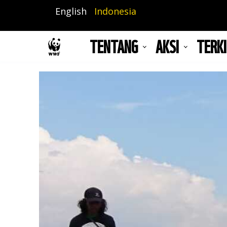
Lompat
English
Indonesia
ke
isi
TENTANG
AKSI
TERKI
utama