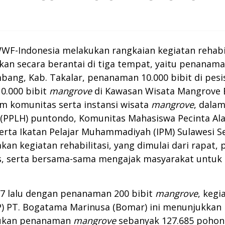
WF-Indonesia melakukan rangkaian kegiatan rehabi
an secara berantai di tiga tempat, yaitu penanama
bang, Kab. Takalar, penanaman 10.000 bibit di pes
0.000 bibit
mangrove
di Kawasan Wisata Mangrove B
am komunitas serta instansi wisata
mangrove
, dala
 (PPLH) puntondo, Komunitas Mahasiswa Pecinta Al
erta Ikatan Pelajar Muhammadiyah (IPM) Sulawesi 
 kegiatan rehabilitasi, yang dimulai dari rapat, 
s, serta bersama-sama mengajak masyarakat untuk t
017 lalu dengan penanaman 200 bibit
mangrove
, keg
 PT. Bogatama Marinusa (Bomar) ini menunjukkan 
akukan penanaman
mangrove
sebanyak 127.685 pohon