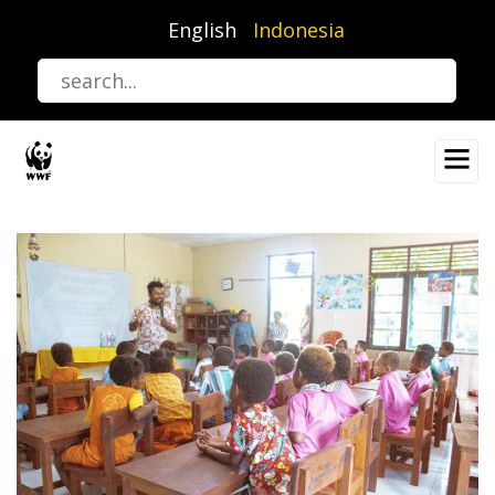
Lompat
English
Indonesia
ke
isi
utama