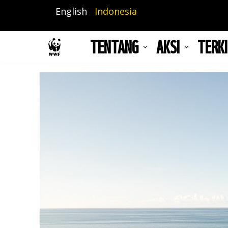
Lompat
English
Indonesia
ke
isi
TENTANG
AKSI
TERKI
utama