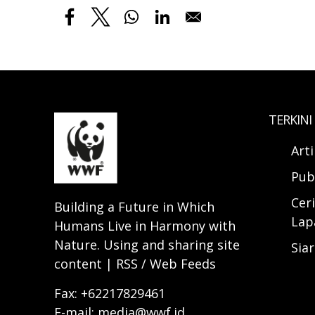
TERKINI
Art
Pub
Ceri
Building a Future in Which
Lap
Humans Live in Harmony with
Nature. Using and sharing site
Sia
content | RSS / Web Feeds
Fax: +62217829461
E-mail: media@wwf.id