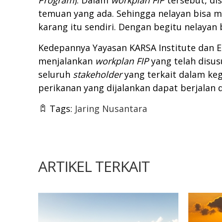
Program
). Dalam
workplan FIP
tersebut, di
temuan yang ada. Sehingga nelayan bisa m
karang itu sendiri. Dengan begitu nelaya
Kedepannya Yayasan KARSA Institute dan 
menjalankan
workplan FIP
yang telah disu
seluruh
stakeholder
yang terkait dalam keg
perikanan yang dijalankan dapat berjalan d
Tags:
Jaring Nusantara
ARTIKEL TERKAIT