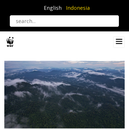
Lompat
English
Indonesia
ke
isi
utama