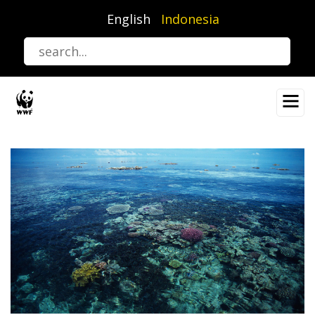
Lompat
English
Indonesia
ke
isi
utama