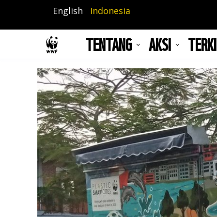
Lompat
English
Indonesia
ke
isi
TENTANG
AKSI
TERKI
utama