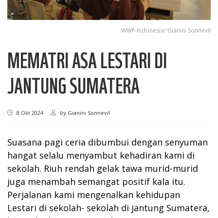
WWF-Indonesia/ Gianini Sonnevil
MEMATRI ASA LESTARI DI
JANTUNG SUMATERA
8 Okt 2024
by
Gianini Sonnevil
Suasana pagi ceria dibumbui dengan senyuman
hangat selalu menyambut kehadiran kami di
sekolah. Riuh rendah gelak tawa murid-murid
juga menambah semangat positif kala itu.
Perjalanan kami mengenalkan kehidupan
Lestari di sekolah- sekolah di jantung Sumatera,