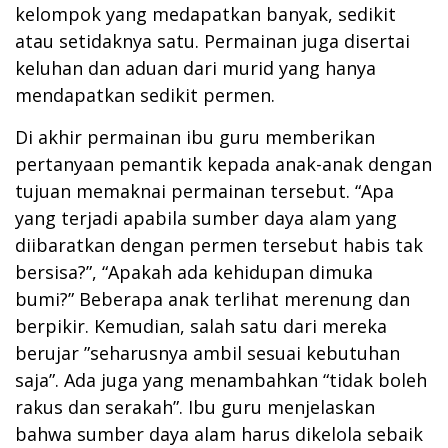
kelompok yang medapatkan banyak, sedikit
atau setidaknya satu. Permainan juga disertai
keluhan dan aduan dari murid yang hanya
mendapatkan sedikit permen.
Di akhir permainan ibu guru memberikan
pertanyaan pemantik kepada anak-anak dengan
tujuan memaknai permainan tersebut. “Apa
yang terjadi apabila sumber daya alam yang
diibaratkan dengan permen tersebut habis tak
bersisa?”, “Apakah ada kehidupan dimuka
bumi?” Beberapa anak terlihat merenung dan
berpikir. Kemudian, salah satu dari mereka
berujar ”seharusnya ambil sesuai kebutuhan
saja”. Ada juga yang menambahkan “tidak boleh
rakus dan serakah”. Ibu guru menjelaskan
bahwa sumber daya alam harus dikelola sebaik