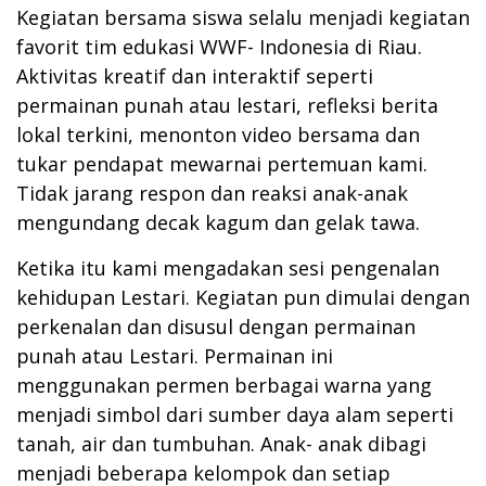
Kegiatan bersama siswa selalu menjadi kegiatan
favorit tim edukasi WWF- Indonesia di Riau.
Aktivitas kreatif dan interaktif seperti
permainan punah atau lestari, refleksi berita
lokal terkini, menonton video bersama dan
tukar pendapat mewarnai pertemuan kami.
Tidak jarang respon dan reaksi anak-anak
mengundang decak kagum dan gelak tawa.
Ketika itu kami mengadakan sesi pengenalan
kehidupan Lestari. Kegiatan pun dimulai dengan
perkenalan dan disusul dengan permainan
punah atau Lestari. Permainan ini
menggunakan permen berbagai warna yang
menjadi simbol dari sumber daya alam seperti
tanah, air dan tumbuhan. Anak- anak dibagi
menjadi beberapa kelompok dan setiap