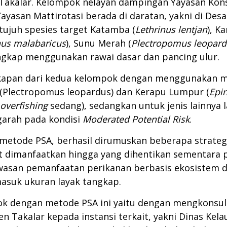
Takalar. Kelompok nelayan dampingan Yayasan Konse
asan Mattirotasi berada di daratan, yakni di Desa 
tujuh spesies target Katamba (
Lethrinus lentjan
), K
nus malabaricus
), Sunu Merah (
Plectropomus leopar
angkap menggunakan rawai dasar dan pancing ulur.
 tangkapan dari kedua kelompok dengan menggunakan
 (Plectropomus leopardus) dan Kerapu Lumpur (
Epi
overfishing
sedang), sedangkan untuk jenis lainnya 
arah pada kondisi
Moderated Potential Risk
.
n metode PSA, berhasil dirumuskan beberapa strateg
t dimanfaatkan hingga yang dihentikan sementara 
wasan pemanfaatan perikanan berbasis ekosistem 
asuk ukuran layak tangkap.
k dengan metode PSA ini yaitu dengan mengkonsul
 Takalar kepada instansi terkait, yakni Dinas Kela