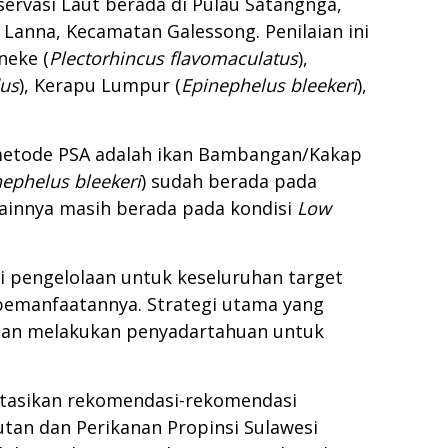
rvasi Laut berada di Pulau Satangnga,
Lanna, Kecamatan Galessong. Penilaian ini
aneke (
Plectorhincus flavomaculatus
),
dus
), Kerapu Lumpur (
Epinephelus bleekeri
),
 metode PSA adalah ikan Bambangan/Kakap
nephelus bleekeri
) sudah berada pada
lainnya masih berada pada kondisi
Low
i pengelolaan untuk keseluruhan target
pemanfaatannya. Strategi utama yang
dan melakukan penyadartahuan untuk
tasikan rekomendasi-rekomendasi
utan dan Perikanan Propinsi Sulawesi