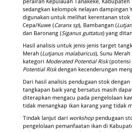
perairan Kepulauan Tanakeke, Kabupaten 
sedangkan kelompok nelayan dampingan Yay
digunakan untuk melihat kerentanan stok 
Cepa/Kuwe (
Caranx sp
), Bambangan (
Lutja
dan Baronang (
Siganus guttatus
) yang dit
Hasil analisis untuk jenis-jenis target
Merah (
Lutjanus malabaricus
), Sunu Merah
kategori
Moderated Potential Risk
(potensi
Potential Risk
dengan kecenderungan meng
Dari hasil analisis pendugaan stok denga
tangkapan baik yang bersatus masih dapa
diterapkan mengacu pada pengelolaan ka
tidak menangkap ikan karang yang tidak m
Tindak lanjut dari
workshop
pendugaan sto
pengelolaan pemanfaatan ikan di Kabupaten