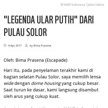
© WWF-Indonesia / Julian Hahne
"LEGENDA ULAR PUTIH" DARI
PULAU SOLOR
4 Apr 2017
by
Bima Prasena
Oleh: Bima Prasena (Escapade)
Hari itu, pada penyelaman terakhir kami di
bagian selatan Pulau Solor, saya memilih lensa
wide
dengan
dome housing
yang cukup besar.
Saat turun ke dasar, kami langsung disambut
oleh arus yang cukup kuat.