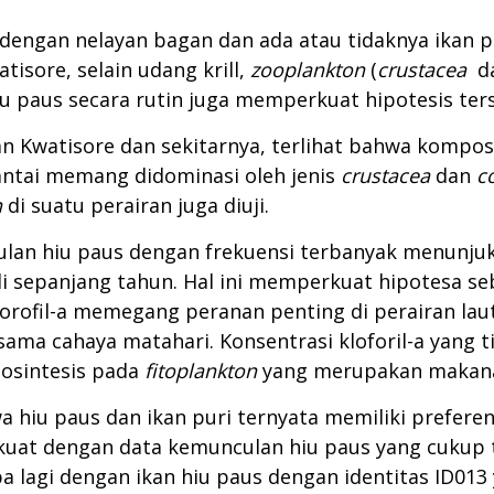
dengan nelayan bagan dan ada atau tidaknya ikan pur
tisore, selain udang krill,
zooplankton
(
crustacea
d
u paus secara rutin juga memperkuat hipotesis ter
an Kwatisore dan sekitarnya, terlihat bahwa komposi
pantai memang didominasi oleh jenis
crustacea
dan
c
n
di suatu perairan juga diuji.
nculan hiu paus dengan frekuensi terbanyak menunjuk
adi sepanjang tahun. Hal ini memperkuat hipotesa 
lorofil-a memegang peranan penting di perairan la
sama cahaya matahari. Konsentrasi kloforil-a yang 
osintesis pada
fitoplankton
yang merupakan makan
a hiu paus dan ikan puri ternyata memiliki prefere
erkuat dengan data kemunculan hiu paus yang cukup 
a lagi dengan ikan hiu paus dengan identitas ID013 