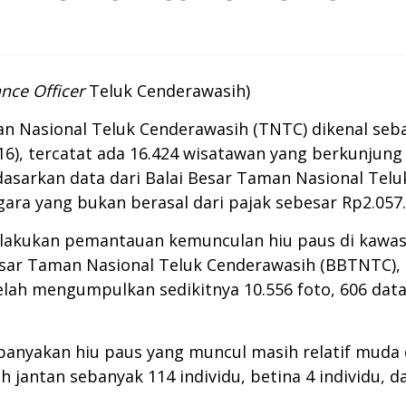
ance Officer
Teluk Cenderawasih)
n Nasional Teluk Cenderawasih (TNTC) dikenal seba
016), tercatat ada 16.424 wisatawan yang berkunju
rdasarkan data dari Balai Besar Taman Nasional Te
a yang bukan berasal dari pajak sebesar Rp2.057.5
lakukan pemantauan kemunculan hiu paus di kawasan
esar Taman Nasional Teluk Cenderawasih (BBTNTC),
elah mengumpulkan sedikitnya 10.556 foto, 606 data
nyakan hiu paus yang muncul masih relatif muda d
 jantan sebanyak 114 individu, betina 4 individu, d