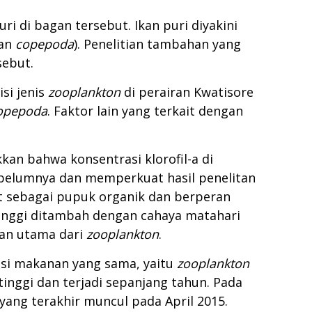
i di bagan tersebut. Ikan puri diyakini
an
copepoda
). Penelitian tambahan yang
sebut.
si jenis
zooplankton
di perairan Kwatisore
opepoda
. Faktor lain yang terkait dengan
kan bahwa konsentrasi klorofil-a di
sebelumnya dan memperkuat hasil penelitan
ut sebagai pupuk organik dan berperan
tinggi ditambah dengan cahaya matahari
an utama dari
zooplankton
.
nsi makanan yang sama, yaitu
zooplankton
tinggi dan terjadi sepanjang tahun. Pada
yang terakhir muncul pada April 2015.