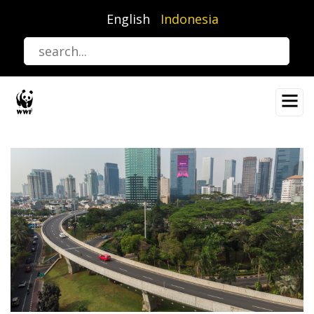
Lompat
English
Indonesia
ke
isi
utama