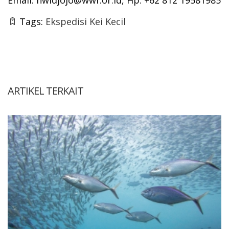
Email:
nwidjojo@wwf.or.id
, Hp: +62 812 19581985
Tags:
Ekspedisi Kei Kecil
ARTIKEL TERKAIT