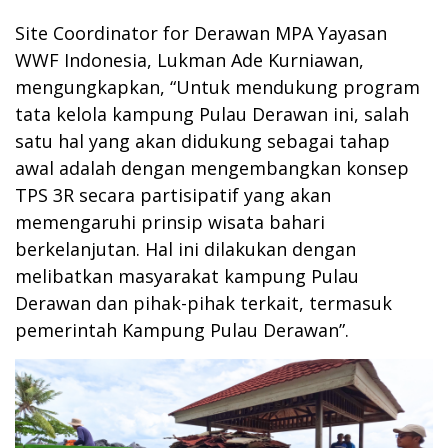
Site Coordinator for Derawan MPA Yayasan
WWF Indonesia, Lukman Ade Kurniawan,
mengungkapkan, “Untuk mendukung program
tata kelola kampung Pulau Derawan ini, salah
satu hal yang akan didukung sebagai tahap
awal adalah dengan mengembangkan konsep
TPS 3R secara partisipatif yang akan
memengaruhi prinsip wisata bahari
berkelanjutan. Hal ini dilakukan dengan
melibatkan masyarakat kampung Pulau
Derawan dan pihak-pihak terkait, termasuk
pemerintah Kampung Pulau Derawan”.