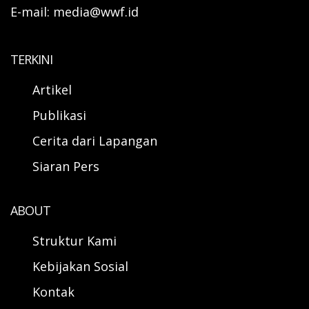
E-mail: media@wwf.id
TERKINI
Artikel
Publikasi
Cerita dari Lapangan
Siaran Pers
ABOUT
Struktur Kami
Kebijakan Sosial
Kontak