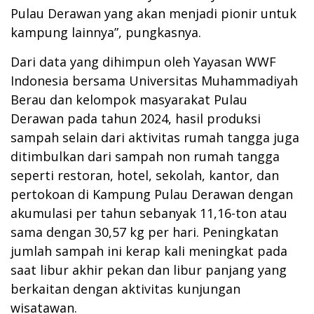
Pulau Derawan yang akan menjadi pionir untuk
kampung lainnya”, pungkasnya.
Dari data yang dihimpun oleh Yayasan WWF
Indonesia bersama Universitas Muhammadiyah
Berau dan kelompok masyarakat Pulau
Derawan pada tahun 2024, hasil produksi
sampah selain dari aktivitas rumah tangga juga
ditimbulkan dari sampah non rumah tangga
seperti restoran, hotel, sekolah, kantor, dan
pertokoan di Kampung Pulau Derawan dengan
akumulasi per tahun sebanyak 11,16-ton atau
sama dengan 30,57 kg per hari. Peningkatan
jumlah sampah ini kerap kali meningkat pada
saat libur akhir pekan dan libur panjang yang
berkaitan dengan aktivitas kunjungan
wisatawan.