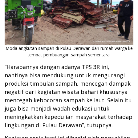
Moda angkutan sampah di Pulau Derawan dari rumah warga ke
tempat pembuangan sampah sementara.
“Harapannya dengan adanya TPS 3R ini,
nantinya bisa mendukung untuk mengurangi
produksi timbulan sampah, mencegah dampak
negatif dari kegiatan wisata bahari khususnya
mencegah kebocoran sampah ke laut. Selain itu
juga bisa menjadi wadah edukasi untuk
meningkatkan kepedulian masyarakat terhadap
lingkungan di Pulau Derawan”, tutupnya.