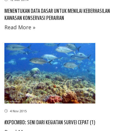
MENENTUKAN DATA DASAR UNTUK MENILAI KEBERHASILAN
KAWASAN KONSERVASI PERAIRAN
Read More »
4 Nov 2015
#XPDCMBD: SENI DARI KEGIATAN SURVEI CEPAT (1)