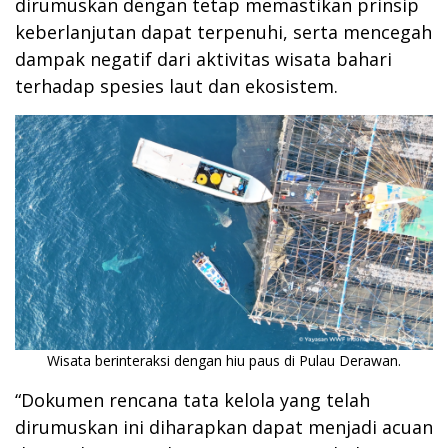
dirumuskan dengan tetap memastikan prinsip
keberlanjutan dapat terpenuhi, serta mencegah
dampak negatif dari aktivitas wisata bahari
terhadap spesies laut dan ekosistem.
Wisata berinteraksi dengan hiu paus di Pulau Derawan.
“Dokumen rencana tata kelola yang telah
dirumuskan ini diharapkan dapat menjadi acuan