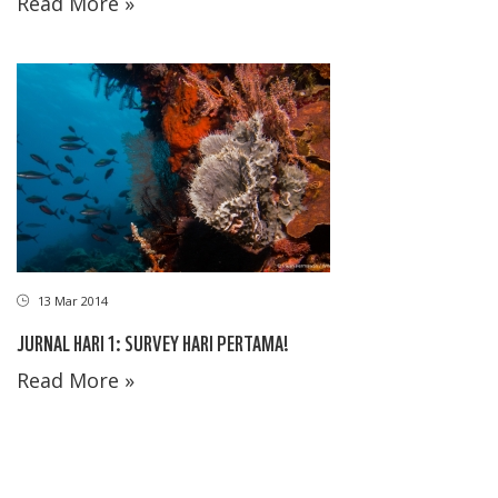
Read More »
13 Mar 2014
JURNAL HARI 1: SURVEY HARI PERTAMA!
Read More »