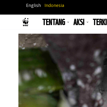
Lompat
English
Indonesia
ke
isi
TENTANG
AKSI
TERKI
utama