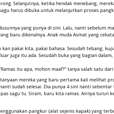
dorong. Selanjutnya, ketika hendak menebang, mereka
agu harus dibuka untuk melanjutkan proses pangkur
dusunnya yang punya di sini. Lalu, nanti sebelum mau
 yang baru dikenalnya. Anak muda Asmat yang ceka
 kan pakai kita, pakai bahasa. Sesudah tebang, kupas
 luar juga itu ada. Sesudah buka yang bagian dalam,
 “Ramas itu apa, mohon maaf?” tanya salah satu da
anyaan mereka yang baru pertama kali melihat pr
nanti sudah selesai. Dia punya 4 sini nanti sebentar 
epas sagu tu. Siram, baru kita ramas. Airnya turun k
ggunakan pangkur (alat sejenis kapak) yang terbu